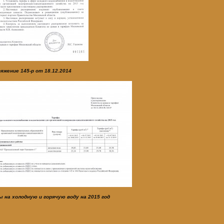
яжение 145-р от 18.12.2014
 на холодную и горячую воду на 2015 год